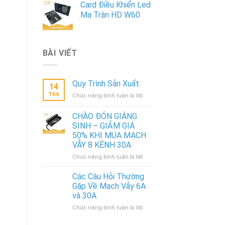
Card Điều Khiển Led
Ma Trận HD W60
BÀI VIẾT
Quy Trình Sản Xuất
14
Th6
ở
Chức năng bình luận bị tắt
Quy
Trình
CHÀO ĐÓN GIÁNG
Sản
SINH – GIẢM GIÁ
Xuất
50% KHI MUA MẠCH
VẪY 8 KÊNH 30A
ở
Chức năng bình luận bị tắt
CHÀO
ĐÓN
Các Câu Hỏi Thường
GIÁNG
Gặp Về Mạch Vẫy 6A
SINH
và 30A
–
ở
Chức năng bình luận bị tắt
GIẢM
Các
GIÁ
Câu
50%