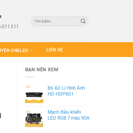
o
.011.311
LIÊN HỆ
UYÊN ONELED
BẠN NÊN XEM
Bộ Xử Lí Hình Ảnh
HD-HDP601
Mạch điều khiển
g
LED RGB 7 màu 90A