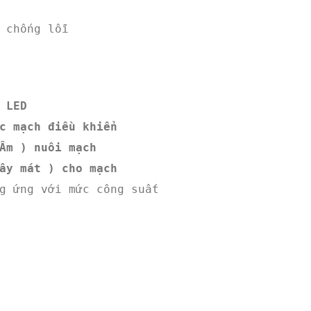
 chống lỗi
 LED
c mạch điều khiển
Âm ) nuôi mạch
ây mát ) cho mạch
g ứng với mức công suất