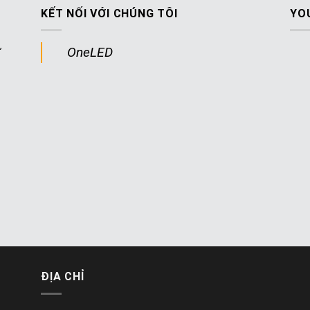
KẾT NỐI VỚI CHÚNG TÔI
YO
ư
OneLED
ĐỊA CHỈ