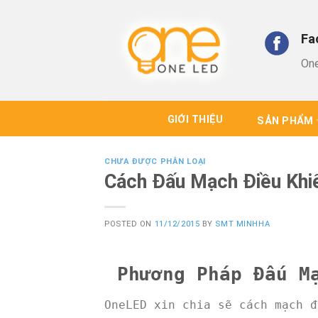
Skip
to
Fa
content
On
GIỚI THIỆU
SẢN PHẨM
CHƯA ĐƯỢC PHÂN LOẠI
Cách Đấu Mạch Điều Khi
POSTED ON
11/12/2015
BY
SMT MINHHA
Phương Pháp Đấu M
OneLED xin chia sẽ cách mạch đ