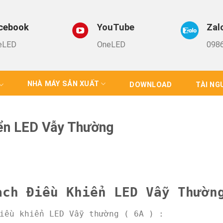
cebook
YouTube
Zal
eLED
OneLED
0986
NHÀ MÁY SẢN XUẤT
DOWNLOAD
TÀI NG
ển LED Vẫy Thường
ạch Điều Khiển LED Vẫy Thườn
iều khiển LED Vẫy thường ( 6A ) :