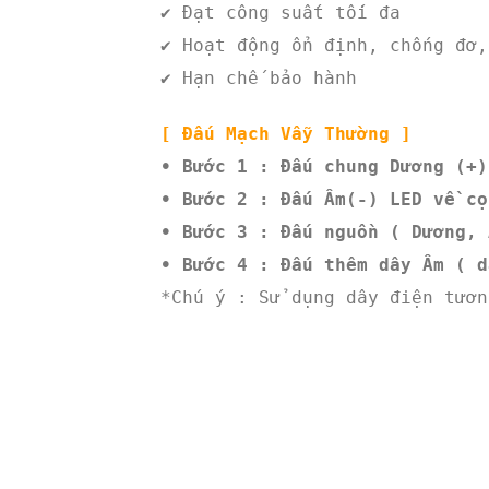
✔ Đạt công suất tối đa
✔ Hoạt động ổn định, chống đơ,
✔ Hạn chế bảo hành
[ Đấu Mạch Vẫy Thường ]
• Bước 1 : Đấu chung Dương (+)
• Bước 2 : Đấu Âm(-) LED về cọ
• Bước 3 : Đấu nguồn ( Dương, 
• Bước 4 : Đấu thêm dây Âm ( d
*Chú ý : Sử dụng dây điện tươn