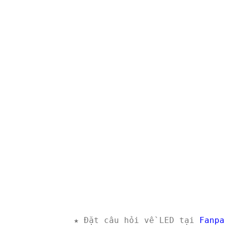
★ Đặt câu hỏi về LED tại
Fanpa