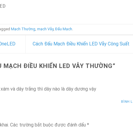
ED
tagged
Mạch Thường
,
mạch Vẫy
,
Đấu Mạch
.
 OneLED
Cách Đấu Mạch Điều Khiển LED Vẫy Công Suất
 MẠCH ĐIỀU KHIỂN LED VẪY THƯỜNG
”
 xám và dây trắng thì dây nào là dây dương vậy
BÌNH 
khai.
Các trường bắt buộc được đánh dấu
*