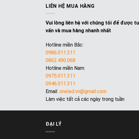
LIÊN HỆ MUA HÀNG
Vui lòng liên hệ với chúng tôi để được t
vấn và mua hàng nhanh nhất
Hotline miền Bắc:
0986.011.311
0862.490.068
Hotline miền Nam:
0975.011.311
0946.011.311
Email:
oneled.vn@gmail.com
Làm việc tất cả các ngày trong tuần
ĐẠI LÝ