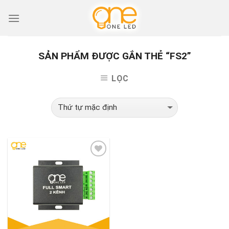
Skip
to
content
SẢN PHẨM ĐƯỢC GẮN THẺ “FS2”
LỌC
Add to
Wishlist