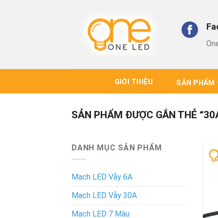
Skip
to
Fa
content
On
GIỚI THIỆU
SẢN PHẨM
SẢN PHẨM ĐƯỢC GẮN THẺ “30
DANH MỤC SẢN PHẨM
Mạch LED Vẫy 6A
Mạch LED Vẫy 30A
Mạch LED 7 Màu