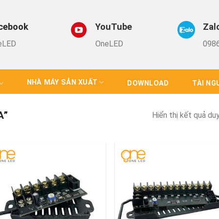
cebook
YouTube
Zal
eLED
OneLED
0986
NHÀ MÁY SẢN XUẤT
DOWNLOAD
TÀI NG
A”
Hiển thị kết quả du
Add to
Add
Wishlist
Wish