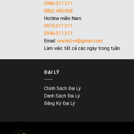
0986.011.311
0862.490.068
Hotline miền Nam:
0975.011.311
0946.011.311
Email:
oneled.vn@gmail.com
Làm việc tất cả các ngày trong tuần
ĐẠI LÝ
Chính Sách Đại Lý
Danh Sách Đại Lý
Đăng Ký Đại Lý