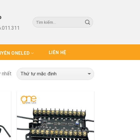
o
.011.311
LIÊN HỆ
UYÊN ONELED
y nhất
 to
Add to
list
Wishlist