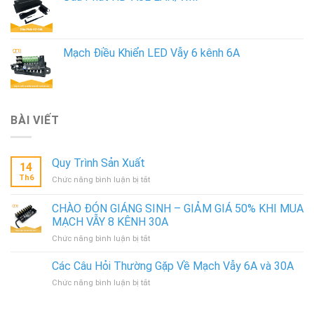
Mạch Điều Khiển LED Vẫy 6 kênh 6A
BÀI VIẾT
Quy Trình Sản Xuất
14
Th6
ở
Chức năng bình luận bị tắt
Quy
Trình
CHÀO ĐÓN GIÁNG SINH – GIẢM GIÁ 50% KHI MUA
Sản
MẠCH VẪY 8 KÊNH 30A
Xuất
ở
Chức năng bình luận bị tắt
CHÀO
ĐÓN
Các Câu Hỏi Thường Gặp Về Mạch Vẫy 6A và 30A
GIÁNG
ở
Chức năng bình luận bị tắt
SINH
Các
–
Câu
GIẢM