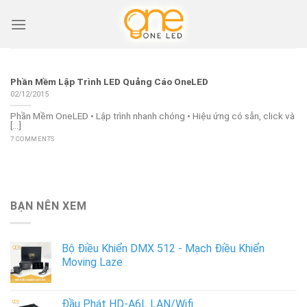
Skip
to
content
Phần Mềm Lập Trình LED Quảng Cáo OneLED
02/12/2015
Phần Mềm OneLED • Lập trình nhanh chóng • Hiệu ứng có sẵn, click và
[...]
7 COMMENTS
BẠN NÊN XEM
Bộ Điều Khiển DMX 512 - Mạch Điều Khiển
Moving Laze
Đầu Phát HD-A6L LAN/Wifi