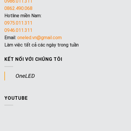
0986.011.311
0862.490.068
Hotline miền Nam:
0975.011.311
0946.011.311
Email:
oneled.vn@gmail.com
Làm việc tất cả các ngày trong tuần
KẾT NỐI VỚI CHÚNG TÔI
OneLED
YOUTUBE