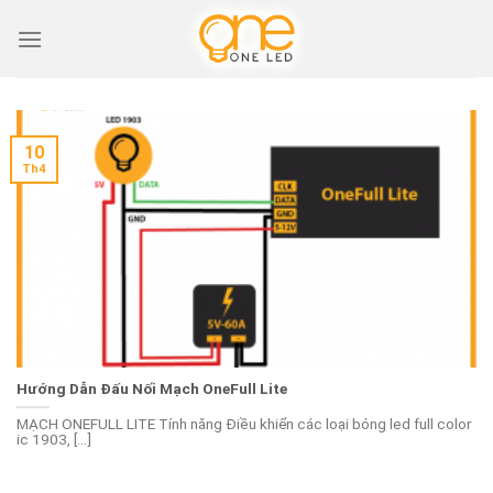
Skip
to
content
10
Th4
Hướng Dẫn Đấu Nối Mạch OneFull Lite
MẠCH ONEFULL LITE Tính năng Điều khiển các loại bóng led full color
ic 1903, [...]