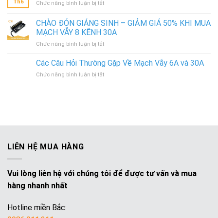
Th6
ở
Chức năng bình luận bị tắt
Quy
Trình
CHÀO ĐÓN GIÁNG SINH – GIẢM GIÁ 50% KHI MUA
Sản
MẠCH VẪY 8 KÊNH 30A
Xuất
ở
Chức năng bình luận bị tắt
CHÀO
ĐÓN
Các Câu Hỏi Thường Gặp Về Mạch Vẫy 6A và 30A
GIÁNG
ở
Chức năng bình luận bị tắt
SINH
Các
–
Câu
GIẢM
Hỏi
GIÁ
Thường
50%
Gặp
KHI
Về
MUA
Mạch
MẠCH
Vẫy
VẪY
LIÊN HỆ MUA HÀNG
6A
8
và
KÊNH
30A
30A
Vui lòng liên hệ với chúng tôi để được tư vấn và mua
hàng nhanh nhất
Hotline miền Bắc: