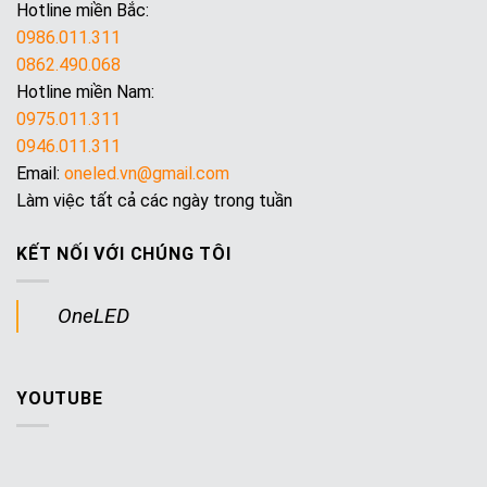
Hotline miền Bắc:
0986.011.311
0862.490.068
Hotline miền Nam:
0975.011.311
0946.011.311
Email:
oneled.vn@gmail.com
Làm việc tất cả các ngày trong tuần
KẾT NỐI VỚI CHÚNG TÔI
OneLED
YOUTUBE