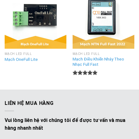
Add to
Add to
Wishlist
Wishlist
MẠCH LED FULL
MẠCH LED FULL
Mạch Điều Khiển Nháy Theo
Mạch OneFull Lite
Nhạc Full Fast
Được xếp
hạng
5.00
5
sao
LIÊN HỆ MUA HÀNG
Vui lòng liên hệ với chúng tôi để được tư vấn và mua
hàng nhanh nhất