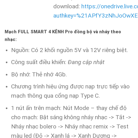
download:
https://onedrive.live.
authkey=%21APfY3zNhJoOwX
Mạch FULL SMART 4 KÊNH Pro đồng bộ và nháy theo
nhạc:
Nguồn: Có 2 khối nguồn 5V và 12V riêng biệt.
Công suất điều khiển:
Đang cập nhật
Bộ nhớ: Thẻ nhớ 4Gb.
Chương trình hiệu ứng được nạp trực tiếp vào
mạch thông qua cổng nạp Type C.
1 nút ấn trên mạch: Nút Mode –
thay chế độ
cho mạch: Bật sáng không nháy nhạc -> Tắt ->
Nháy nhạc bolero -> Nháy nhạc remix -> Test
màu led (Đỏ -> Xanh lá -> Xanh Dương ->